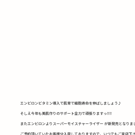
a
w
n
c
it
e
e
te
b
r
o
o
k
エンビロンビタミン導入で肌育で細胞寿命を伸ばしましょう♪
そしえ今年も美肌作りのサポート全力で頑張りますっ‼︎‼︎
またエンビロンよりスーパーモイスチャーライザー が新発売となりま
ご予約頂いていたお客様分入荷しておりますので、いつでもご来店下