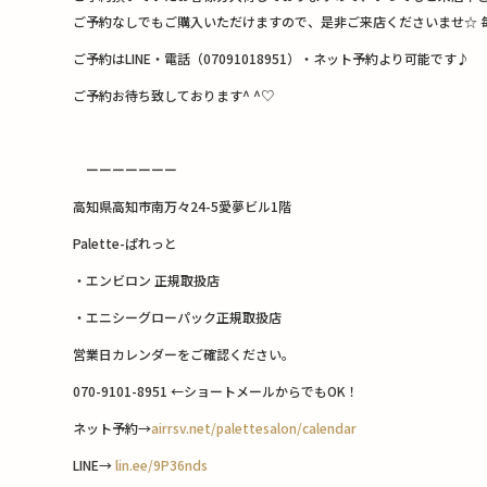
ご予約なしでもご購入いただけますので、是非ご来店くださいませ☆ 
ご予約はLINE・電話（07091018951）・ネット予約より可能です♪
ご予約お待ち致しております^ ^♡
ーーーーーーー
高知県高知市南万々24-5愛夢ビル1階
Palette-ぱれっと
・エンビロン 正規取扱店
・エニシーグローパック正規取扱店
営業日カレンダーをご確認ください。
070-9101-8951 ←ショートメールからでもOK！
ネット予約→
airrsv.net/palettesalon/calendar
LINE→
lin.ee/9P36nds