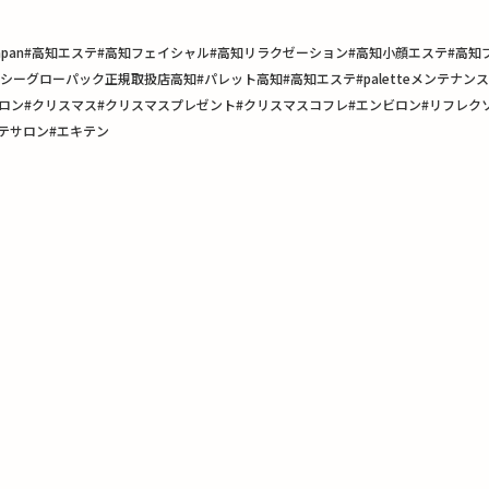
n#Japan#高知エステ#高知フェイシャル#高知リラクゼーション#高知小顔エステ#
ーグローパック正規取扱店高知#パレット高知#高知エステ#paletteメンテナン
on#万々エステ #子連れサロン#クリスマス#クリスマスプレゼント#クリスマスコフレ#エンビロ
テサロン#エキテン