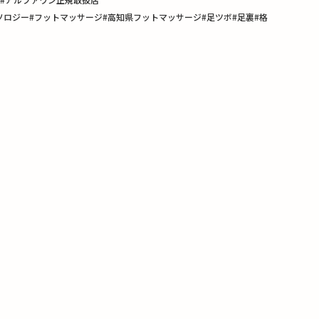
ン#リフレクソロジー#フットマッサージ#高知県フットマッサージ#足ツボ#足裏#格