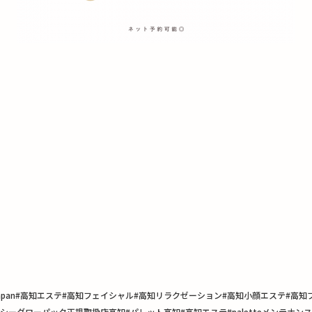
n#Japan#高知エステ#高知フェイシャル#高知リラクゼーション#高知小顔エステ#
ーグローパック正規取扱店高知#パレット高知#高知エステ#paletteメンテナン