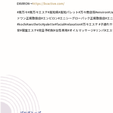
ENVIRON→
https://livactive.com/
#南万々#南万々エステ#高知県#高知パレット#万々商店街#enviro
ァワン正規取扱店#エンビロン#エニシーグローパック正規取扱店#エニシ
#kochi#aesthetic#palette#facial#relaxati
安#個室エステ#完全予約制#女性専用#オイルマッサージ#リンパ#エス
ブログトップ