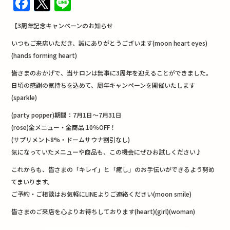
F
T
Li
a
w
n
【3周年記念キャンペーンのお知らせ
c
it
e
いつもご来店いただき、誠にありがとうございます(moon heart eyes)
e
te
(hands forming heart)
b
r
皆さまのおかげで、当サロンは無事に3周年を迎えることができました。
o
日頃の感謝の気持ちを込めて、周年キャンペーンを開催いたします
o
(sparkle)
k
(party popper)期間：7月1日～7月31日
(rose)全メニュー・全商品 10％OFF！
(サプリメント8%・ドームサウナ割引なし)
気になっていたメニューや商品も、この機会にぜひお試しください♪
これからも、皆さまの「キレイ」と「癒し」のお手伝いができるよう努め
てまいります。
ご予約・ご相談はお気軽にLINEよりご連絡ください(moon smile)
皆さまのご来店を心よりお待ちしております(heart)(girl)(woman)