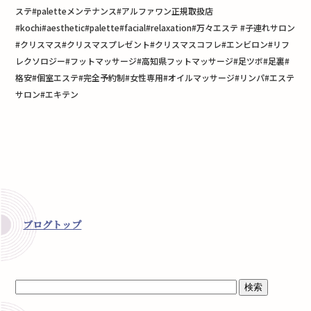
ステ#paletteメンテナンス#アルファワン正規取扱店
#kochi#aesthetic#palette#facial#relaxation#万々エステ #子連れサロン
#クリスマス#クリスマスプレゼント#クリスマスコフレ#エンビロン#リフ
レクソロジー#フットマッサージ#高知県フットマッサージ#足ツボ#足裏#
格安#個室エステ#完全予約制#女性専用#オイルマッサージ#リンパ#エステ
サロン#エキテン
ブログトップ