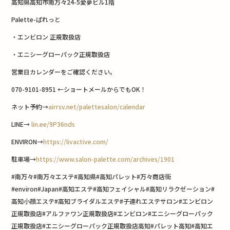
高知県高知市南万々24-5愛夢ビル1階
Palette-ぱれっと
・エンビロン 正規取扱店
・エニシーグローパック正規取扱店
営業日カレンダーをご確認ください。
070-9101-8951 ←ショートメールからでもOK！
ネット予約→
airrsv.net/palettesalon/calendar
LINE→
lin.ee/9P36nds
ENVIRON→
https://livactive.com/
駐車場→
https://www.salon-palette.com/archives/1901
#南万々#南万々エステ#高知県#高知パレット#万々商店街
#environ#Japan#高知エステ#高知フェイシャル#高知リラクゼーション#
高知小顔エステ#高知ブライダルエステ#子連れエステサロン#エンビロン
正規取扱店#アルファワン正規取扱店#エンビロン#エニシーグローパック
正規取扱店#エニシーグローパック正規取扱店高知#パレット高知#高知エ