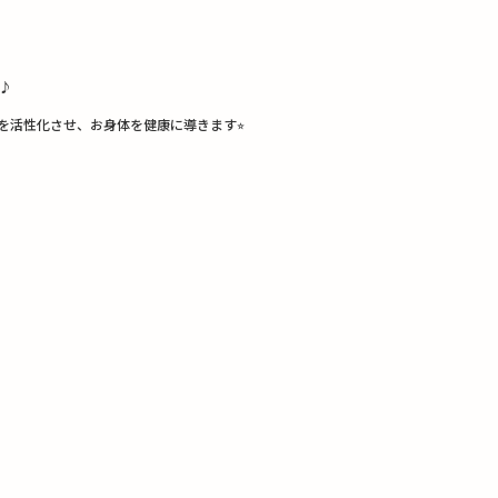
す♪
活性化させ、お身体を健康に導きます⭐︎