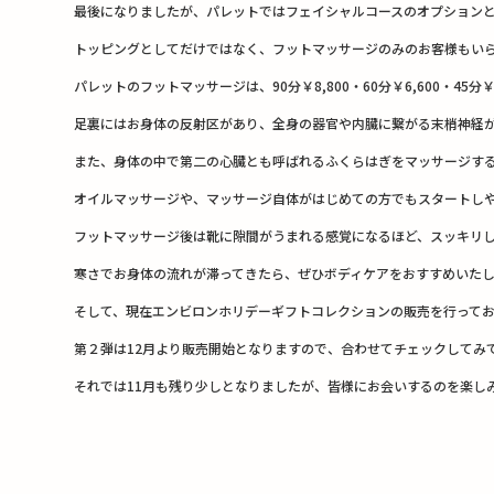
最後になりましたが、パレットではフェイシャルコースのオプション
トッピングとしてだけではなく、フットマッサージのみのお客様もい
パレットのフットマッサージは、90分￥8,800・60分￥6,600・4
足裏にはお身体の反射区があり、全身の器官や内臓に繋がる末梢神経が
また、身体の中で第二の心臓とも呼ばれるふくらはぎをマッサージす
オイルマッサージや、マッサージ自体がはじめての方でもスタートし
フットマッサージ後は靴に隙間がうまれる感覚になるほど、スッキリ
寒さでお身体の流れが滞ってきたら、ぜひボディケアをおすすめいた
そして、現在エンビロンホリデーギフトコレクションの販売を行って
第２弾は12月より販売開始となりますので、合わせてチェックしてみ
それでは11月も残り少しとなりましたが、皆様にお会いするのを楽し