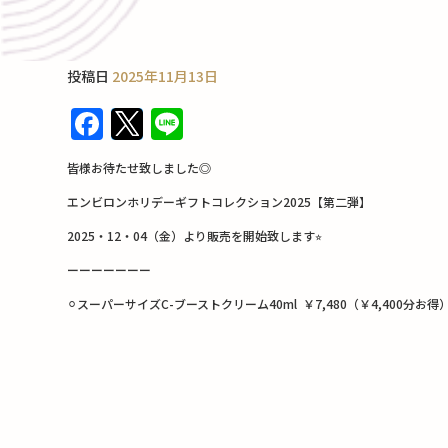
投稿日
2025年11月13日
F
T
Li
a
w
n
皆様お待たせ致しました◎
c
it
e
エンビロンホリデーギフトコレクション2025【第二弾】
e
te
2025・12・04（金）より販売を開始致します
⭐︎
b
r
ーーーーーーー
o
o
⚪︎スーパーサイズC-ブーストクリーム40ml ￥7,480（￥4,400分お得
k