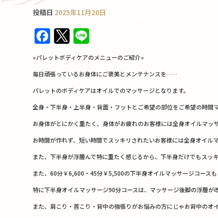
投稿日
2025年11月20日
F
T
Li
a
w
n
⭐︎パレットボディケアのメニューのご紹介⭐︎
c
it
e
毎日頑張っているお身体にご褒美とメンテナンスを……
e
te
パレットのボディケアはオイルでのマッサージとなります。
b
r
全身・下半身・上半身・背面・フットとご希望の部位をご希望の時間
o
o
お身体がとにかく重たく、身体がお疲れのお客様には全身オイルマッサージ
k
お時間が作れず、短い時間でスッキリされたいお客様には全身オイルマッ
また、下半身が浮腫んで特に重たく感じるから、下半身だけでもスッキリ
また、60分￥6,600・45分￥5,500の下半身オイルマッサージコースも
特に下半身オイルマッサージ90分コースは、マッサージ後脚の浮腫が
また、肩こり・首こり・背中の強張りがお悩みの方にじゃお背中のオイルマッサ