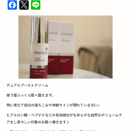
F
T
Li
a
w
n
c
it
e
e
te
b
r
o
o
k
デュアルブーストクリーム
使う度ふっくら肌へ整えます。
特に老化で目元の落ちこみや年齢サインが現れている方に
⭐︎
ヒアルロン酸・ペプチドなどの有効成分がなめらかな自然なボリュームケ
アをし若々しい印象のお肌へ導きます♪