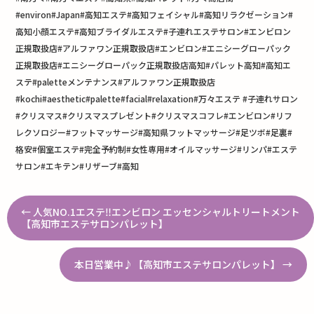
#environ#Japan#
高知エステ
#
高知フェイシャル
#
高知リラクゼーション
#
高知小顔エステ
#
高知ブライダルエステ
#
子連れエステサロン
#
エンビロン
正規取扱店
#
アルファワン正規取扱店
#
エンビロン
#
エニシーグローパック
正規取扱店
#
エニシーグローパック正規取扱店高知
#
パレット高知
#
高知エ
ステ
#palette
メンテナンス
#
アルファワン正規取扱店
#kochi#aesthetic#palette#facial#relaxation#
万々エステ
#
子連れサロン
#
クリスマス
#
クリスマスプレゼント
#
クリスマスコフレ
#
エンビロン
#
リフ
レクソロジー
#
フットマッサージ
#
高知県フットマッサージ
#
足ツボ
#
足裏
#
格安
#
個室エステ
#
完全予約制
#
女性専用
#
オイルマッサージ
#
リンパ
#
エステ
サロン
#
エキテン
#リザーブ#
高知
←
人気NO.1エステ‼︎エンビロン エッセンシャルトリートメント
【高知市エステサロンパレット】
本日営業中♪【高知市エステサロンパレット】
→