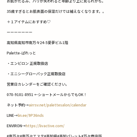
お肌がたるみ、ハリが失われると年齢より上に見られがち。
35
歳すぎるとお肌表面の保湿だけでは補えなくなります。。
＋１アイテムにおすすめ
♡
ーーーーーーー
高知県高知市南万々
24-5
愛夢ビル
1
階
Palette-
ぱれっと
・エンビロン
正規取扱店
・エニシーグローパック正規取扱店
営業日カレンダーをご確認ください。
070-9101-8951 ←
ショートメールからでも
OK
！
ネット予約
→
airrsv.net/palettesalon/calendar
LINE→
lin.ee/9P36nds
ENVIRON→
https://livactive.com/
#
南万々
#
南万々エステ
#
高知県
#
高知パレット
#
万々商店街