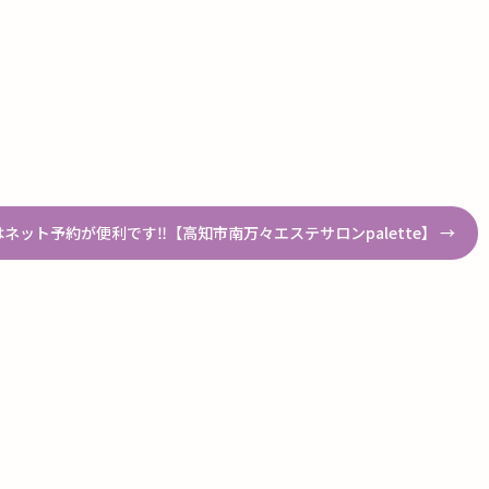
ネット予約が便利です‼︎【高知市南万々エステサロンpalette】
→