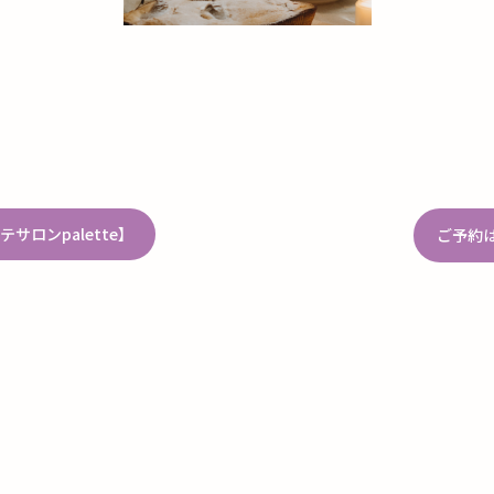
ロンpalette】
ご予約は