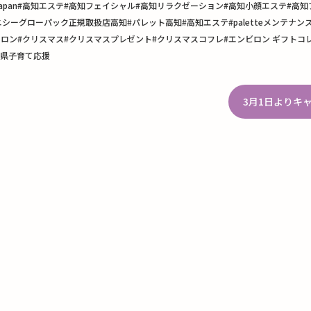
on#Japan#高知エステ#高知フェイシャル#高知リラクゼーション#高知小顔エステ#
シーグローパック正規取扱店高知#パレット高知#高知エステ#paletteメンテナン
on #万々エステ #子連れサロン#クリスマス#クリスマスプレゼント#クリスマスコフレ#エンビロ
知県子育て応援
3月1日よりキ