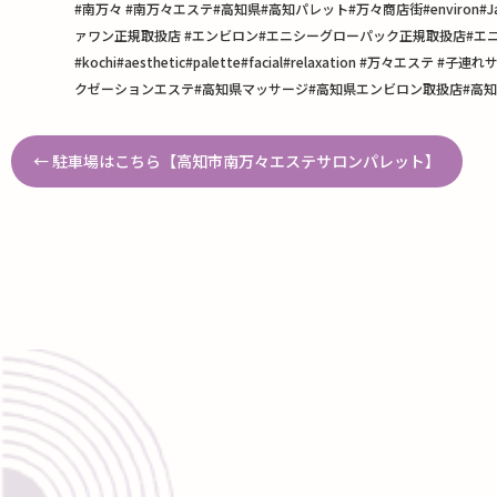
#南万々 #南万々エステ#高知県#高知パレット#万々商店街#envir
ァワン正規取扱店 #エンビロン#エニシーグローパック正規取扱店#エニ
#kochi#aesthetic#palette#facial#relaxati
クゼーションエステ#高知県マッサージ#高知県エンビロン取扱店#高
←
駐車場はこちら【高知市南万々エステサロンパレット】