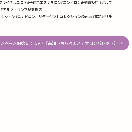
高知ブライダルエステ#子連れエステサロン#エンビロン正規取扱店 #アルフ
ス#アルファワン正規取扱店
ン ギフトコレクション#エンビロンホリデーギフトコレクション#Xmas#高知県リラ
ャンペーン開始してます⭐︎【高知市南万々エステサロンパレット】
→