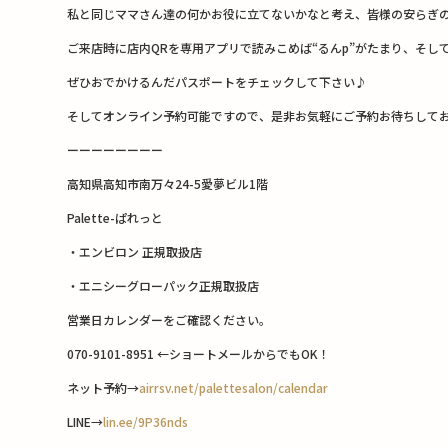
私と同じママさん達の何かお役に立てないかなと考え、皆様の安らぎ
ご来店時に店内QRを専用アプリで読みこめば“るんp”がたまり、そし
ぜひおでかけるんだパスポートをチェックして下さい♪
そしてオンライン予約可能ですので、是非お気軽にご予約お待ちして
ーーーーーーーー
高知県高知市南万々24-5愛夢ビル1階
Palette-ぱれっと
・エンビロン 正規取扱店
・エニシーグローパック正規取扱店
営業日カレンダーをご確認ください。
070-9101-8951 ←ショートメールからでもOK！
ネット予約→
airrsv.net/palettesalon/calendar
LINE→
lin.ee/9P36nds