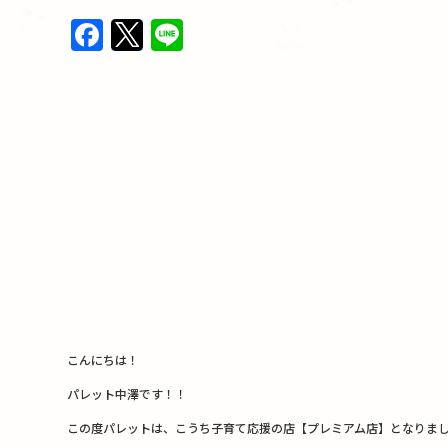
F
T
Li
a
w
n
c
it
e
e
te
b
r
o
o
k
こんにちは！
パレット中澤です！！
この度パレットは、こうち子育て応援の店【プレミアム店】となりました