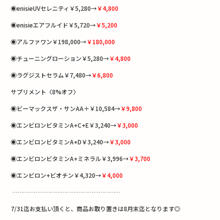
◉enisieUVセレニティ￥5,280→
￥4,800
◉enisieエアフルイド￥5,720→
￥5,200
◉アルファワン￥198,000→
￥180,000
◉チューニングローション￥5,280→
￥4,800
◉ラグジストセラム￥7,480→
￥6,800
サプリメント〈8%オフ〉
◉ビーマックスザ・サンAA＋￥10,584→
￥9,800
◉エンビロンビタミンA+C+E￥3,240→
￥3,000
◉エンビロンビタミンA+D￥3,240→
￥3,000
◉エンビロンビタミンA+ミネラル￥3,996→
￥3,700
◉エンビロン+ビオチン￥4,320→
￥4,000
……………………………………………………
7/31迄お支払い頂くと、商品お取り置きは8月末迄となります◎