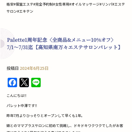
格安#個室エステ#完全予約制#女性専用#オイルマッサージ#リンパ#エステ
サロン#エキテン
Palette1周年記念〈全商品&メニュー10%オフ〉
7/1〜7/31迄【高知県南万々エステサロンパレット】
投稿日
2024年6月25日
F
T
Li
a
w
n
こんにちは‼︎
c
it
e
パレット中澤です‼︎
e
te
昨年7月よりひっそりとオープンして早くも1年。
b
r
娘とのママプラスサロンに初めて挑戦し、ドキドキワクワクでしたがお客
o