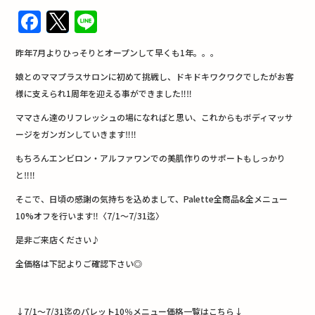
F
T
Li
a
w
n
昨年7月よりひっそりとオープンして早くも1年。。。
c
it
e
娘とのママプラスサロンに初めて挑戦し、ドキドキワクワクでしたがお客
e
te
様に支えられ1周年を迎える事ができました‼︎‼︎
b
r
ママさん達のリフレッシュの場になればと思い、これからもボディマッサ
o
ージをガンガンしていきます‼︎‼︎
o
もちろんエンビロン・アルファワンでの美肌作りのサポートもしっかり
k
と‼︎‼︎
そこで、日頃の感謝の気持ちを込めまして、Palette全商品&全メニュー
10%オフを行います‼︎〈7/1〜7/31迄〉
是非ご来店ください♪
全価格は下記よりご確認下さい◎
↓7/1〜7/31迄のパレット10％メニュー価格一覧はこちら↓