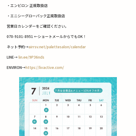
・エンビロン 正規取扱店
・エニシーグローパック正規取扱店
営業日カレンダーをご確認ください。
070-9101-8951 ←ショートメールからでもOK！
ネット予約→
airrsv.net/palettesalon/calendar
LINE→
lin.ee/9P36nds
ENVIRON→
https://livactive.com/