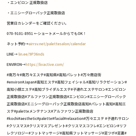
・エンビロン 正規取扱店
・エニシーグローパック正規取扱店
営業日カレンダーをご確認ください。
070-9101-8951 ←ショートメールからでもOK！
ネット予約→
airrsv.net/palettesalon/calendar
LINE→
lin.ee/9P36nds
ENVIRON→
https://livactive.com/
#南万々#南万々エステ#高知県#高知パレット#万々商店街
#environ#Japan#高知エステ#高知フェイシャル#高知リラクゼーション#
高知小顔エステ#高知ブライダルエステ#子連れエステサロン#エンビロン
正規取扱店#アルファワン正規取扱店#エンビロン#エニシーグローパック
正規取扱店#エニシーグローパック正規取扱店高知#パレット高知#高知エ
ステ#paletteメンテナンス#アルファワン正規取扱店
#kochi#aesthetic#palette#facial#relaxation#万々エステ #子連れサロン
#クリスマス#クリスマスプレゼント#クリスマスコフレ#エンビロン#リフ
レクソロジー#フットマッサージ#高知県フットマッサージ#足ツボ#足裏#