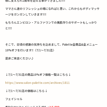
様に支えられ1周年を迎える事ができました‼︎‼︎
o
ママさん達のリフレッシュの場になればと思い、これからもボディマッサ
k
ージをガンガンしていきます‼︎‼︎
もちろんエンビロン・アルファワンでの美肌作りのサポートもしっかり
と‼︎‼︎
そこで、日頃の感謝の気持ちを込めまして、Palette全商品&全メニュー
10%オフを行います‼︎〈7/1〜7/31迄〉
是非ご来店ください♪
↓7/1〜7/31迄の商品10%オフ価格一覧はこちら↓
https://www.salon-palette.com/archives/1811
↓7/1〜7/31迄の価格はこちら↓
フェイシャル
◉Paletteフェイシャル￥7,480→
￥6,800