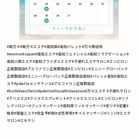
#南万々#南万々エステ#高知県#高知パレット#万々商店街
#environ#Japan#高知エステ#高知フェイシャル#高知リラクゼーション#
高知小顔エステ#高知ブライダルエステ#子連れエステサロン#エンビロン
正規取扱店#アルファワン正規取扱店#エンビロン#エニシーグローパック
正規取扱店#エニシーグローパック正規取扱店高知#パレット高知#高知エ
ステ#paletteメンテナンス#アルファワン正規取扱店
#kochi#aesthetic#palette#facial#relaxation#万々エステ #子連れサロン
#クリスマス#クリスマスプレゼント#クリスマスコフレ#エンビロン#リフ
レクソロジー#フットマッサージ#高知県フットマッサージ#足ツボ#足裏#
格安#個室エステ#完全予約制#女性専用#オイルマッサージ#リンパ#エステ
サロン#エキテン