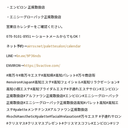
・エンビロン 正規取扱店
・エニシーグローパック正規取扱店
営業日カレンダーをご確認ください。
070-9101-8951 ←ショートメールからでもOK！
ネット予約→
airrsv.net/palettesalon/calendar
LINE→
lin.ee/9P36nds
ENVIRON→
https://livactive.com/
#南万々#南万々エステ#高知県#高知パレット#万々商店街
#environ#Japan#高知エステ#高知フェイシャル#高知リラクゼーション#
高知小顔エステ#高知ブライダルエステ#子連れエステサロン#エンビロン
正規取扱店#アルファワン正規取扱店#エンビロン#エニシーグローパック
正規取扱店#エニシーグローパック正規取扱店高知#パレット高知#高知エ
ステ#paletteメンテナンス#アルファワン正規取扱店
#kochi#aesthetic#palette#facial#relaxation#万々エステ #子連れサロン
#クリスマス#クリスマスプレゼント#クリスマスコフレ#エンビロン#リフ