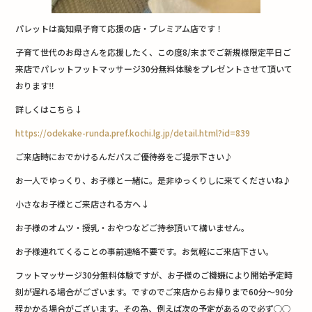
パレットは高知県子育て応援の店・プレミアム店です！
子育て世代のお母さんを応援したく、この度8/末までご新規様限定平日ご
来店でパレットフットマッサージ30分無料体験をプレゼントさせて頂いて
おります‼︎
詳しくはこちら↓
https://odekake-runda.pref.kochi.lg.jp/detail.html?id=839
ご来店時におでかけるんだパスご優待券をご提示下さい♪
お一人でゆっくり、お子様と一緒に。是非ゆっくりしに来てくださいね♪
小さなお子様とご来店される方へ↓
お子様のオムツ・授乳・おやつなどご持参頂いて構いません。
お子様連れてくることの事前連絡不要です。お気軽にご来店下さい。
フットマッサージ30分無料体験ですが、お子様のご機嫌により開始予定時
刻が遅れる場合がございます。ですのでご来店からお帰りまで60分〜90分
程かかる場合がございます。その為、例えば次の予定があるので必ず◯◯