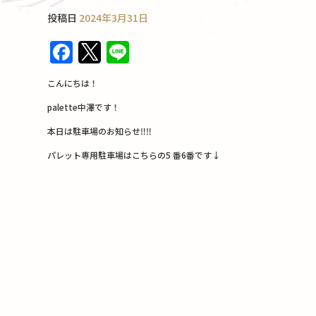
投稿日
2024年3月31日
F
T
Li
a
w
n
こんにちは！
c
it
e
palette中澤です！
e
te
本日は駐車場のお知らせ‼︎‼︎
b
r
パレット専用駐車場はこちらの5 番6番です↓
o
o
k