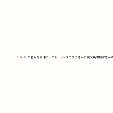
SUZUKIの看板を目印に、ガレージ⭐︎タニグチさんと炭火焼肉加家さ