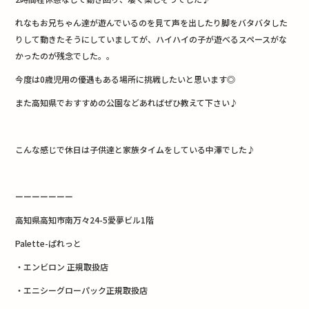
れなもお兄ちゃん達が遊んでいるのを見て声を出したり脚をバタバタした
りして動きたそうにしていましてが、ハイハイの子が遊べるスペースがな
かったのが残念でした。。
今度は0歳児用の優遇もある場所に挑戦したいと思います◎
また高知県でおすすめの公園などあればぜひ教えて下さい♪
こんな感じで休日は子供達と家族タイムをしている中澤でした♪
ーーーーーーー
高知県高知市南万々24-5愛夢ビル1階
Palette-ぱれっと
・エンビロン 正規取扱店
・エニシーグローパック正規取扱店