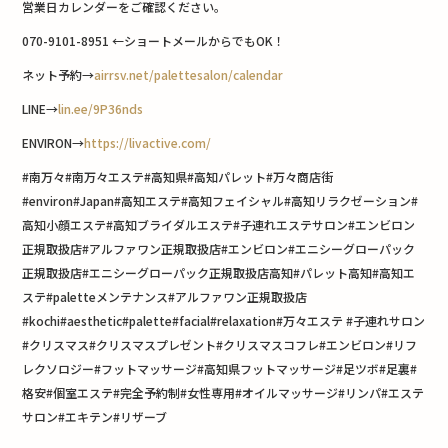
営業日カレンダーをご確認ください。
070-9101-8951 ←ショートメールからでもOK！
ネット予約→
airrsv.net/palettesalon/calendar
LINE→
lin.ee/9P36nds
ENVIRON→
https://livactive.com/
#南万々#南万々エステ#高知県#高知パレット#万々商店街
#environ#Japan#高知エステ#高知フェイシャル#高知リラクゼーション#
高知小顔エステ#高知ブライダルエステ#子連れエステサロン#エンビロン
正規取扱店#アルファワン正規取扱店#エンビロン#エニシーグローパック
正規取扱店#エニシーグローパック正規取扱店高知#パレット高知#高知エ
ステ#paletteメンテナンス#アルファワン正規取扱店
#kochi#aesthetic#palette#facial#relaxation#万々エステ #子連れサロン
#クリスマス#クリスマスプレゼント#クリスマスコフレ#エンビロン#リフ
レクソロジー#フットマッサージ#高知県フットマッサージ#足ツボ#足裏#
格安#個室エステ#完全予約制#女性専用#オイルマッサージ#リンパ#エステ
サロン#エキテン#リザーブ