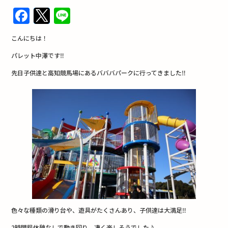
F
T
Li
a
w
n
こんにちは！
c
it
e
パレット中澤です‼︎
e
te
先日子供達と高知競馬場にあるバババパークに行ってきました‼︎
b
r
o
o
k
色々な種類の滑り台や、遊具がたくさんあり、子供達は大満足‼︎
2時間程休憩なしで動き回り、凄く楽しそうでした♪