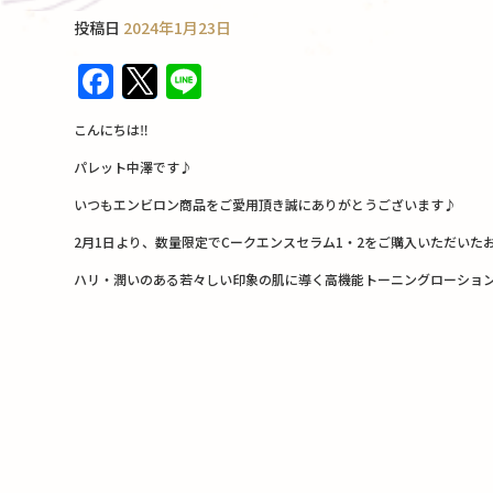
投稿日
2024年1月23日
F
T
Li
a
w
n
こんにちは‼︎
c
it
e
パレット中澤です♪
e
te
いつもエンビロン商品をご愛用頂き誠にありがとうございます♪
b
r
2月1日より、数量限定でCークエンスセラム1・2をご購入いただいた
o
o
ハリ・潤いのある若々しい印象の肌に導く高機能トーニングローション（C
k