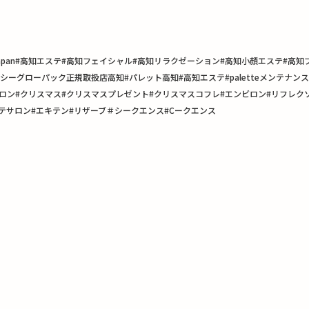
n#Japan#高知エステ#高知フェイシャル#高知リラクゼーション#高知小顔エステ#
ーグローパック正規取扱店高知#パレット高知#高知エステ#paletteメンテナン
on#万々エステ #子連れサロン#クリスマス#クリスマスプレゼント#クリスマスコフレ#エンビロ
テサロン#エキテン#リザーブ＃シークエンス#Cークエンス