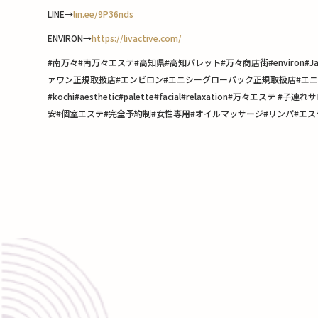
LINE→
lin.ee/9P36nds
ENVIRON→
https://livactive.com/
#南万々#南万々エステ#高知県#高知パレット#万々商店街#enviro
ァワン正規取扱店#エンビロン#エニシーグローパック正規取扱店#エニシ
#kochi#aesthetic#palette#facial#relaxati
安#個室エステ#完全予約制#女性専用#オイルマッサージ#リンパ#エス