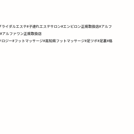
高知ブライダルエステ#子連れエステサロン#エンビロン正規取扱店#アルフ
ス#アルファワン正規取扱店
ン#リフレクソロジー#フットマッサージ#高知県フットマッサージ#足ツボ#足裏#格