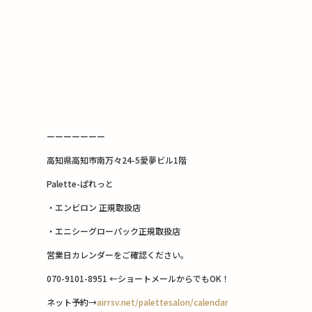
ーーーーーーー
高知県高知市南万々24-5愛夢ビル1階
Palette-ぱれっと
・エンビロン 正規取扱店
・エニシーグローパック正規取扱店
営業日カレンダーをご確認ください。
070-9101-8951 ←ショートメールからでもOK！
ネット予約→
airrsv.net/palettesalon/calendar