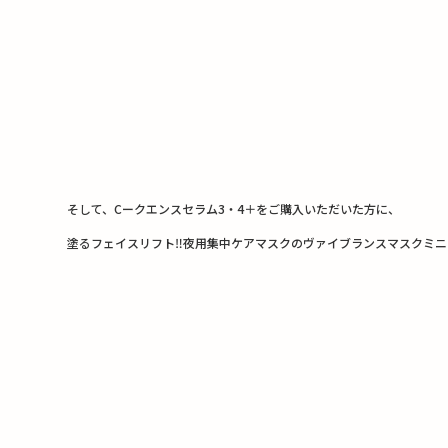
そして、Cークエンスセラム3・4＋をご購入いただいた方に、
塗るフェイスリフト‼︎夜用集中ケアマスクのヴァイブランスマスクミニ（