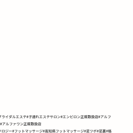
高知ブライダルエステ#子連れエステサロン#エンビロン正規取扱店#アルフ
ス#アルファワン正規取扱店
ン#リフレクソロジー#フットマッサージ#高知県フットマッサージ#足ツボ#足裏#格