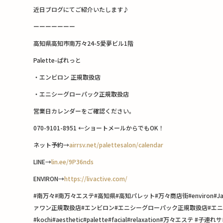
近日ブログにてご紹介いたします♪
ーーーーーーー
高知県高知市南万々24-5愛夢ビル1階
Palette-ぱれっと
・エンビロン 正規取扱店
・エニシーグローパック正規取扱店
営業日カレンダーをご確認ください。
070-9101-8951 ←ショートメールからでもOK！
ネット予約→
airrsv.net/palettesalon/calendar
LINE→
lin.ee/9P36nds
ENVIRON→
https://livactive.com/
#南万々#南万々エステ#高知県#高知パレット#万々商店街#enviro
ァワン正規取扱店#エンビロン#エニシーグローパック正規取扱店#エニシ
#kochi#aesthetic#palette#facial#relaxati