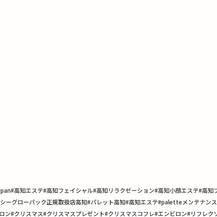
n#Japan#高知エステ#高知フェイシャル#高知リラクゼーション#高知小顔エステ#
ーグローパック正規取扱店高知#パレット高知#高知エステ#paletteメンテナン
on#万々エステ #子連れサロン#クリスマス#クリスマスプレゼント#クリスマスコフレ#エンビロ