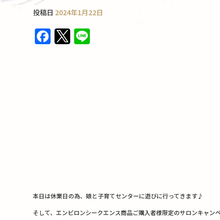
投稿日
2024年1月22日
F
T
Li
a
w
n
c
it
e
e
te
b
r
o
o
k
本日は休業日の為、娘と子育てセンターに遊びに行ってきます♪
そして、エンビロンシークエンス商品ご購入者様限定のサロンキャン